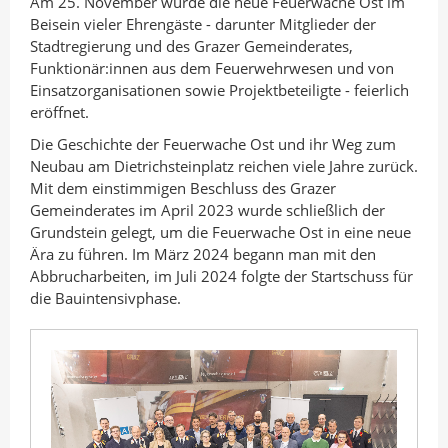
Am 25. November wurde die neue Feuerwache Ost im
n
I
o
Beisein vieler Ehrengäste - darunter Mitglieder der
A
n
k
Stadtregierung und des Grazer Gemeinderates,
u
t
t
Funktionär:innen aus dem Feuerwehrwesen und von
t
e
e
Einsatzorganisationen sowie Projektbeteiligte - feierlich
o
i
i
eröffnet.
r
l
l
Die Geschichte der Feuerwache Ost und ihr Weg zum
e
e
Neubau am Dietrichsteinplatz reichen viele Jahre zurück.
Mit dem einstimmigen Beschluss des Grazer
n
n
Gemeinderates im April 2023 wurde schließlich der
Grundstein gelegt, um die Feuerwache Ost in eine neue
Ära zu führen. Im März 2024 begann man mit den
Abbrucharbeiten, im Juli 2024 folgte der Startschuss für
die Bauintensivphase.