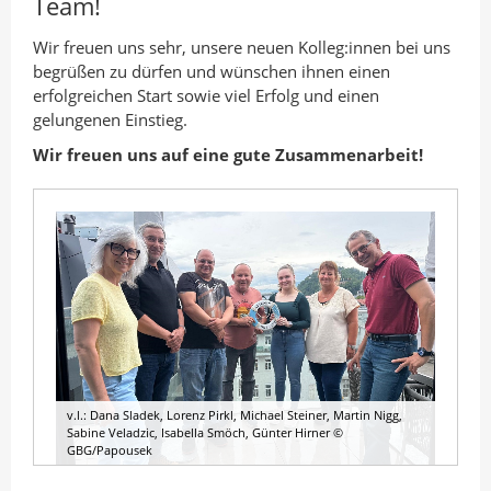
Team!
n
I
o
A
n
k
Wir freuen uns sehr, unsere neuen Kolleg:innen bei uns
u
t
t
begrüßen zu dürfen und wünschen ihnen einen
t
e
e
erfolgreichen Start sowie viel Erfolg und einen
gelungenen Einstieg.
o
i
i
r
l
l
Wir freuen uns auf eine gute Zusammenarbeit!
e
e
n
n
v.l.: Dana Sladek, Lorenz Pirkl, Michael Steiner, Martin Nigg,
Sabine Veladzic, Isabella Smöch, Günter Hirner ©
GBG/Papousek