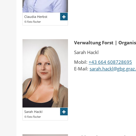
Claudia Herbst
© Foto Fischer
Verwaltung Forst | Organi
Sarah Hackl
Mobil:
+43 664 608728695
E-Mail:
sarah.hackl@gbg.graz.
Sarah Hackl
© Foto Fischer