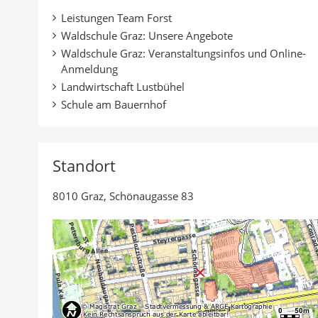
a
d
n
c
r
Leistungen Team Forst
c
r
k
e
:
Waldschule Graz: Unsere Angebote
k
u
e
b
Waldschule Graz: Veranstaltungsinfos und Online-
a
c
d
o
Anmeldung
n
k
I
o
Landwirtschaft Lustbühel
A
e
n
k
Schule am Bauernhof
u
n
t
t
t
e
e
o
i
i
Standort
r
l
l
e
e
8010 Graz, Schönaugasse 83
n
n