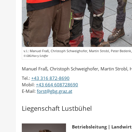
v.l.: Manuel Fraß, Christoph Schweighofer, Martin Strobl, Peter Beden
© GBG/Harry Schiffer
Manuel Fraß, Christoph Schweighofer, Martin Strobl,
Tel.:
+43 316 872-8690
Mobil:
+43 664 608728690
E-Mail:
forst@gbg.graz.at
Liegenschaft Lustbühel
Betriebsleitung | Landwirt