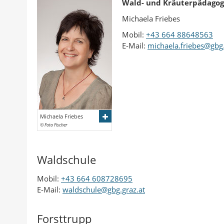
Wald- und Kräuterpädagog
Michaela Friebes
Mobil:
+43 664 88648563
E-Mail:
michaela.friebes@gbg.
Michaela Friebes
© Foto Fischer
Waldschule
Mobil:
+43 664 608728695
E-Mail:
waldschule@gbg.graz.at
Forsttrupp