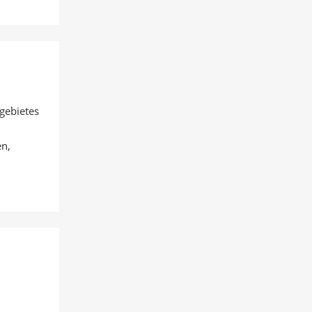
gebietes
n,