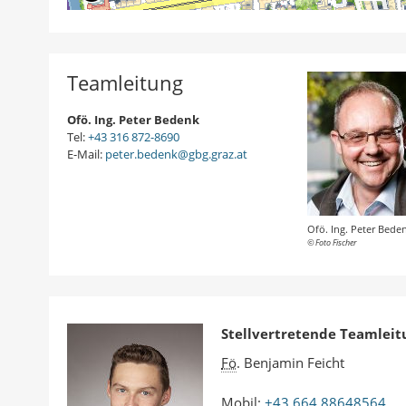
Teamleitung
Ofö. Ing. Peter Bedenk
Tel:
+43 316 872-8690
E-Mail:
peter.bedenk@gbg.graz.at
Ofö. Ing. Peter Bede
© Foto Fischer
Stellvertretende Teamleit
Fö
. Benjamin Feicht
Mobil:
+43 664 88648564