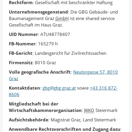
n
I
o
Rechtform
: Gesellschaft mit beschränkter Haftung
A
n
k
Unternehmensgegenstand
: Die GBG Gebäude- und
u
t
t
Baumanagement Graz
GmbH
ist eine shared service
Gesellschaft im Haus Graz.
t
e
e
o
i
i
UID Nummer
: ATU48778407
r
l
l
FB-Nummer
: 165279 h
e
e
FB-Gericht
: Landesgericht für Zivilrechtssachen
n
n
Firmensitz
: 8010 Graz
Volle geografische Anschrift
:
Neutorgasse 57, 8010
Graz
Kontaktdaten
:
gbg@gbg.graz.at
sowie
+43 316 872-
8606
Mitgliedschaft bei der
Wirtschaftskammerorganisation
:
WKO
Steiermark
Aufsichtsbehörde
: Magistrat Graz, Land Steiermark
Anwendbare Rechtsvorschriften und Zugang dazu
: